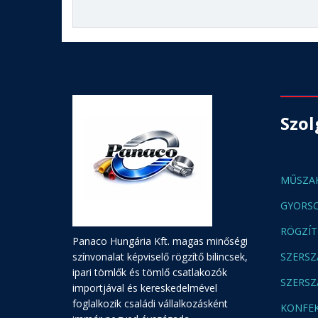
Szol
MŰSZAK
GYORSC
RÖGZÍT
Panaco Hungária Kft. magas minőségi
színvonalat képviselő rögzítő bilincsek,
SZERSZ
ipari tömlők és tömlő csatlakozók
SZERS
importjával és kereskedelmével
foglalkozik családi vállalkozásként
KONFEK