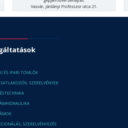
gépjárművel behajtás:
Vasvár, Járdányi Professzor utca 21.
gáltatások
I ÉS IPARI TÖMLŐK
SATLAKOZÓK, SZERELVÉNYEK
ÉSTECHNIKA
ÁMHIDRAULIKA
ZÁMOK
CIONÁLÁS, SZERELVÉNYEZÉS