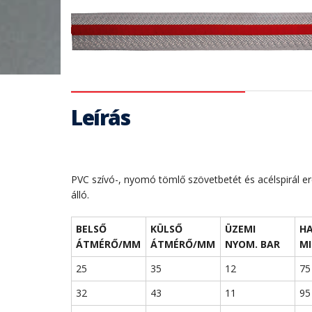
Leírás
PVC szívó-, nyomó tömlő szövetbetét és acélspirál er
álló.
BELSŐ
KÜLSŐ
ÜZEMI
HA
ÁTMÉRŐ/MM
ÁTMÉRŐ/MM
NYOM. BAR
MI
25
35
12
75
32
43
11
95