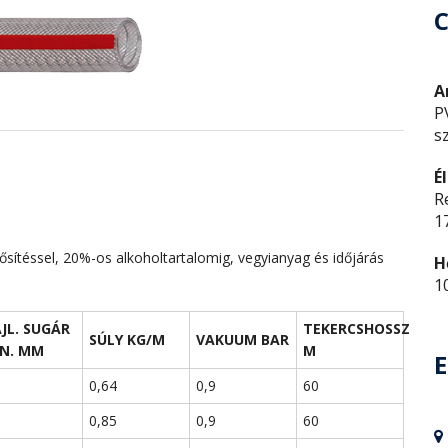
A
P
s
É
R
1
ősítéssel, 20%-os alkoholtartalomig, vegyianyag és időjárás
H
1
JL. SUGÁR
TEKERCSHOSSZ
SÚLY KG/M
VAKUUM BAR
N. MM
M
E
0,64
0,9
60
0,85
0,9
60