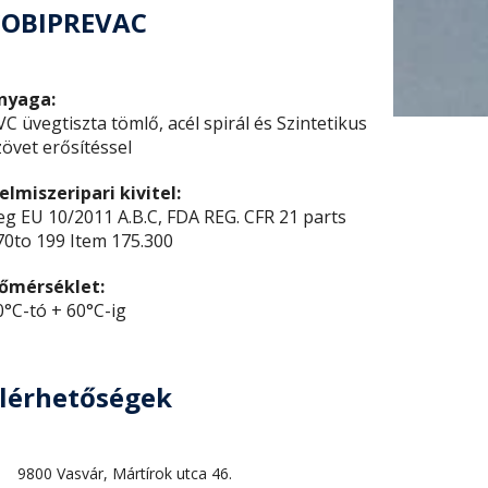
COBIPREVAC
nyaga:
VC üvegtiszta tömlő, acél spirál és Szintetikus
zövet erősítéssel
lelmiszeripari kivitel:
eg EU 10/2011 A.B.C, FDA REG. CFR 21 parts
70to 199 Item 175.300
őmérséklet:
0°C-tó + 60°C-ig
lérhetőségek
9800 Vasvár, Mártírok utca 46.