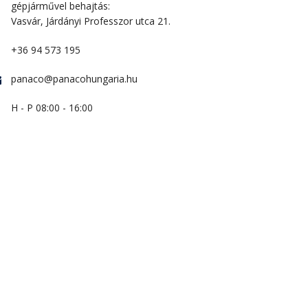
gépjárművel behajtás:
Vasvár, Járdányi Professzor utca 21.
+36 94 573 195
panaco@panacohungaria.hu
H - P 08:00 - 16:00